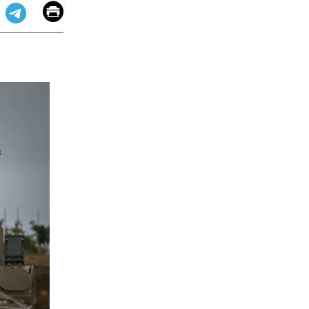
Email
Print
app
dit
Telegram