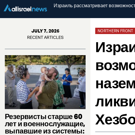
Израиль рассматривает возможност
JULY 7, 2026
NORTHERN FRONT
RECENT ARTICLES
Израи
возмо
назем
ликв
Хезбо
Резервисты старше 60
лет и военнослужащие,
выпавшие из системы: