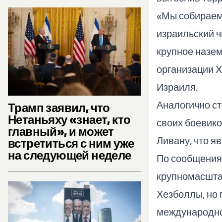
«Мы собираемс
израильский ч
крупное назе
организации Х
Израиля.
Аналогично с
Трамп заявил, что
Нетаньяху «знает, кто
своих боевико
главный», и может
Ливану, что я
встретиться с ним уже
на следующей неделе
По сообщения
крупномасшта
Хезболлы, но 
международно