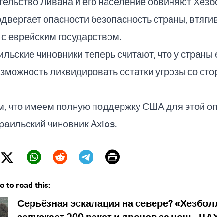
ельство Ливана и его население обвиняют Хезб
подвергает опасности безопасность страны, втяги
 с еврейским государством.
льские чиновники теперь считают, что у страны 
зможность ликвидировать остатки угрозы со ст
м, что имеем полную поддержку США для этой оп
аильский чиновник Axios.
Print
Twitter (X)
ebook
Whatsapp
Reddit
Telegram
e to read this:
Серьёзная эскалация на севере? «Хезбол
запускает 200 ракет и дронов за ночь, Ц