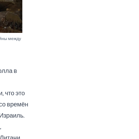
ойны между
олла в
 что это
со времён
 Израиль.
,
 Литани.