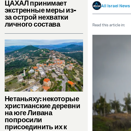
ЦАХАЛ принимает
All Israel News
экстренные меры из-
за острой нехватки
личного состава
Read this article in:
Нетаньяху: некоторые
христианские деревни
на юге Ливана
попросили
присоединить их к