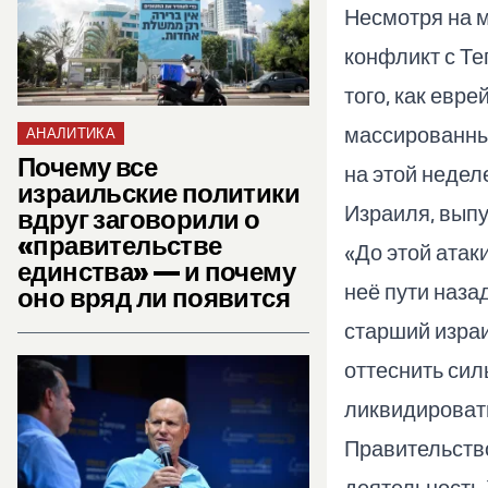
Несмотря на 
конфликт с Те
того, как евр
массированны
АНАЛИТИКА
Почему все
на этой неде
израильские политики
Израиля, выпу
вдруг заговорили о
«правительстве
«До этой атак
единства» — и почему
неё пути наза
оно вряд ли появится
старший израи
оттеснить сил
ликвидировать
Правительств
деятельность 