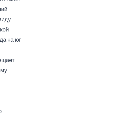
ший
виду
ской
да на юг
ещает
ему
в
о