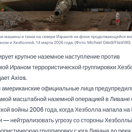
ые машины и танки на севере Израиля на фоне продолжающейся в
ом и Хезболлой, 14 марта 2026 года. (Фото: Michael Giladi/Flash90)
ирует крупное наземное наступление против
ой Ираном террористической группировки Хезб
ает Axios.
 американские официальные лица предупредили,
самой масштабной наземной операцией в Ливане 
кой войны 2006 года, когда Хезболла напала на
 — нейтрализовать угрозу со стороны Хезболлы
ористическую группировку с юга Ливана до реки