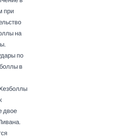
м при
ельство
боллы на
ы.
удары по
зболлы в
 Хезболлы
к
е двое
Ливана.
тся