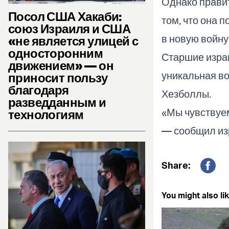
Однако правит
Посол США Хакаби:
том, что она 
союз Израиля и США
в новую войну
«не является улицей с
односторонним
Старшие израи
движением» — он
уникальная во
приносит пользу
благодаря
Хезболлы.
разведданным и
«Мы чувствуе
технологиям
— сообщил изр
Share:
Fac
You might also lik