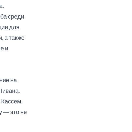
а.
ба среди
ции для
, а также
е и
ние на
Ливана.
 Кассем.
у — это не