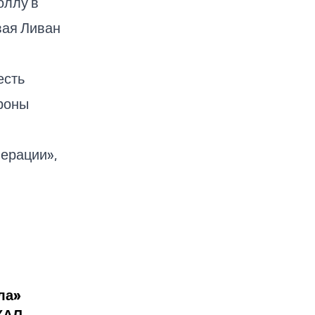
оллу в
вая Ливан
есть
ороны
ерации»,
ла»
АХАЛ