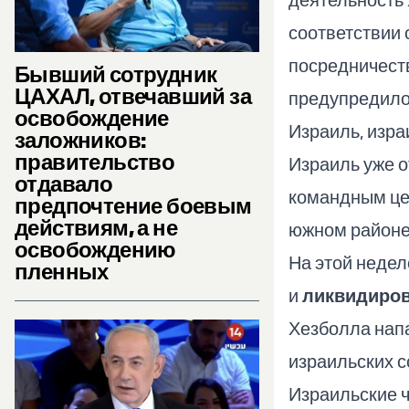
соответствии 
посредничеств
Бывший сотрудник
ЦАХАЛ, отвечавший за
предупредило 
освобождение
Израиль, изра
заложников:
правительство
Израиль уже о
отдавало
командным це
предпочтение боевым
действиям, а не
южном районе 
освобождению
На этой недел
пленных
и
ликвидиров
Хезболла напа
израильских с
Израильские ч