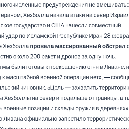
многочисленные предупреждения не вмешиватьс
гераном, Хезболла начала атаки на север Израи
ейское государство и США нанесли совместный
й удар по Исламской Республике Иран 28 февра
ле Хезболла
провела массированный обстрел
с
стив около 200 ракет и дронов за одну ночь.
и мы были готовы к прекращению огня в Ливане, 
д к масштабной военной операции нет», — сообщ
льский чиновник. «Цель — захватить территорию
ы Хезболлы на север и подальше от границы, а т
 военные позиции и склады оружия в деревнях»
о Ливана официально запретило террористичес
Хезболлы, но не смогло разоружить мощное опо