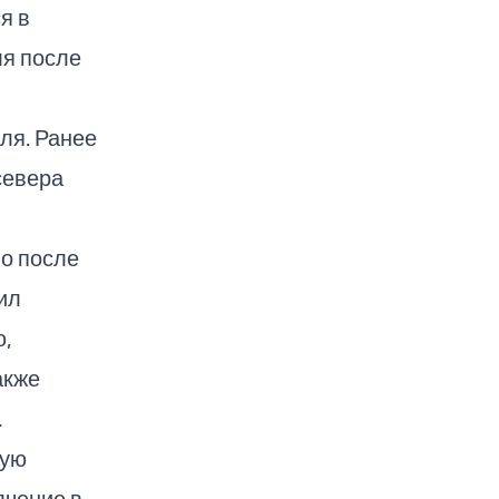
я в
ля после
ля. Ранее
евера
но после
ил
,
акже
.
кую
лчение в