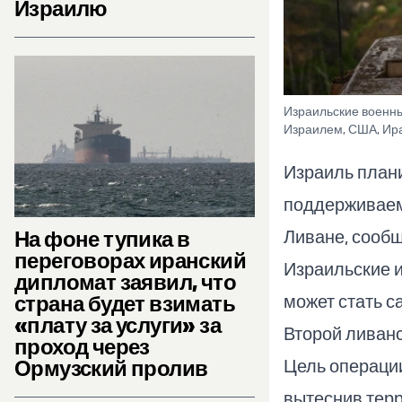
Израилю
Израильские военн
Израилем, США, Иран
Израиль план
поддерживаем
На фоне тупика в
Ливане, сообщ
переговорах иранский
Израильские и
дипломат заявил, что
страна будет взимать
может стать 
«плату за услуги» за
Второй ливанс
проход через
Ормузский пролив
Цель операции
вытеснив терр