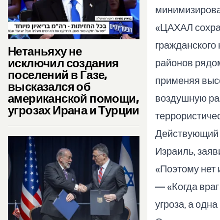
минимизирова
«ЦАХАЛ сохра
гражданского 
Нетаньяху не
исключил создания
районов рядом
поселений в Газе,
применяя выс
высказался об
американской помощи,
воздушную ра
угрозах Ирана и Турции
террористичес
Действующий 
Израиль, заяв
«Поэтому нет 
— «Когда враг
угроза, а одна