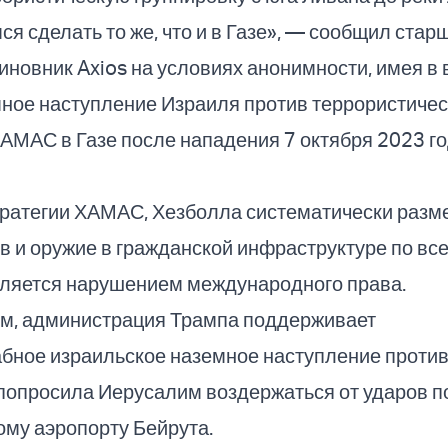
я сделать то же, что и в Газе», — сообщил стар
иновник Axios на условиях анонимности, имея в 
мное наступление Израиля против террористиче
АМАС в Газе после нападения 7 октября 2023 го
тратегии ХАМАС, Хезболла систематически разм
в и оружие в гражданской инфраструктуре по вс
вляется нарушением международного права.
м, администрация Трампа поддерживает
бное израильское наземное наступление проти
попросила Иерусалим воздержаться от ударов п
му аэропорту Бейрута.