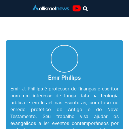
Youtube
Emir Phillips
Emir Phillips
Emir J. Phillips é professor de finanças e escritor
com um interesse de longa data na teologia
bíblica e em Israel nas Escrituras, com foco no
enredo profético do Antigo e do Novo
Testamento. Seu trabalho visa ajudar os
evangélicos a ler eventos contemporâneos por