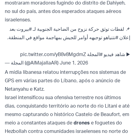
mostraram moradores fugindo do distrito de Dahiyeh,
no sul do país, antes dos esperados ataques aéreos
israelenses.
📌 لقطات توثق حركة نزوح من الضاحية الجنوبية لـ
#بيروت
بعد
إعلان
#نتنياهو
توجيهه أوامر للجيش بمهاجمة مواقع في المنطقة.
pic.twitter.com/yB8v8MgdmZ
#المجلة
▶️ شاهد فيديو
— المجلة (@AlMajallaAR)
June 1, 2026
A mídia libanesa relatou interrupções nos sistemas de
GPS em várias partes do Líbano, após o anúncio de
Netanyahu e Katz.
Israel intensificou sua ofensiva terrestre nos últimos
dias, conquistando território ao norte do rio Litani e até
mesmo capturando o histórico Castelo de Beaufort, em
meio a constantes ataques de
drones
e foguetes do
Hezbollah contra comunidades israelenses no norte do