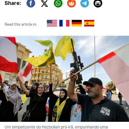
Print
Share:
Twitter (X)
Facebook
Whatsapp
Reddit
Telegram
Read this article in:
Um simpatizante do Hezbollah pró-Irã, empunhando uma