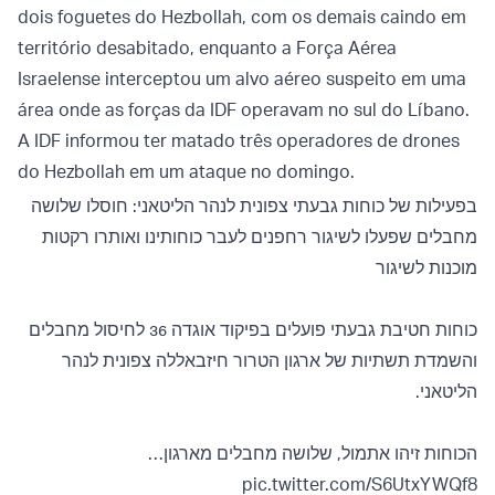
dois foguetes do Hezbollah, com os demais caindo em
território desabitado, enquanto a Força Aérea
Israelense interceptou um alvo aéreo suspeito em uma
área onde as forças da IDF operavam no sul do Líbano.
A IDF informou ter matado três operadores de drones
do Hezbollah em um ataque no domingo.
בפעילות של כוחות גבעתי צפונית לנהר הליטאני: חוסלו שלושה
מחבלים שפעלו לשיגור רחפנים לעבר כוחותינו ואותרו רקטות
מוכנות לשיגור
כוחות חטיבת גבעתי פועלים בפיקוד אוגדה 36 לחיסול מחבלים
והשמדת תשתיות של ארגון הטרור חיזבאללה צפונית לנהר
הליטאני.
הכוחות זיהו אתמול, שלושה מחבלים מארגון…
pic.twitter.com/S6UtxYWQf8