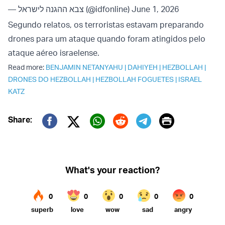
— צבא ההגנה לישראל (@idfonline)
June 1, 2026
Segundo relatos, os terroristas estavam preparando
drones para um ataque quando foram atingidos pelo
ataque aéreo israelense.
Read more:
BENJAMIN NETANYAHU
|
DAHIYEH
|
HEZBOLLAH
|
DRONES DO HEZBOLLAH
|
HEZBOLLAH FOGUETES
|
ISRAEL
KATZ
Print
Share:
Twitter (X)
Facebook
Whatsapp
Reddit
Telegram