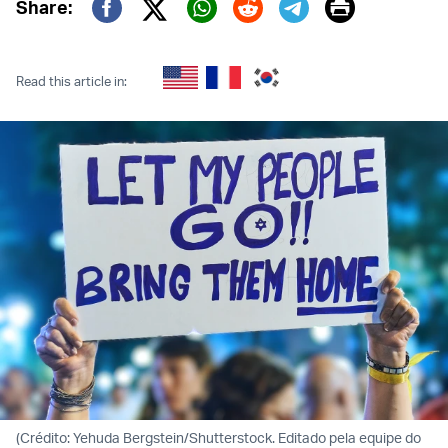
Print
Share:
Twitter (X)
Facebook
Whatsapp
Reddit
Telegram
Read this article in:
(Crédito: Yehuda Bergstein/Shutterstock. Editado pela equipe do