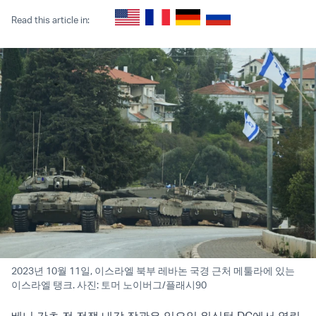
Read this article in:
2023년 10월 11일, 이스라엘 북부 레바논 국경 근처 메툴라에 있는
이스라엘 탱크. 사진: 토머 노이버그/플래시90
베니 간츠 전 전쟁 내각 장관은 일요일 워싱턴 DC에서 열린