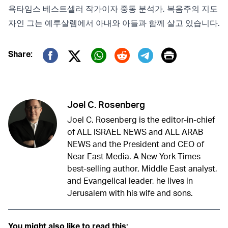
욕타임스 베스트셀러 작가이자 중동 분석가, 복음주의 지도
자인 그는 예루살렘에서 아내와 아들과 함께 살고 있습니다.
Print
Share:
Twitter (X)
Facebook
Whatsapp
Reddit
Telegram
Joel C. Rosenberg
Joel C. Rosenberg is the editor-in-chief
of ALL ISRAEL NEWS and ALL ARAB
NEWS and the President and CEO of
Near East Media. A New York Times
best-selling author, Middle East analyst,
and Evangelical leader, he lives in
Jerusalem with his wife and sons.
You might also like to read this: