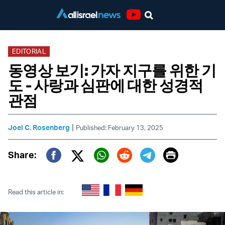
Youtube
EDITORIAL
동영상 보기: 가자 지구를 위한 기
도 - 사랑과 심판에 대한 성경적
관점
|
Joel C. Rosenberg
Published: February 13, 2025
Print
Share:
Twitter (X)
Facebook
Whatsapp
Reddit
Telegram
Read this article in: