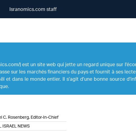
Isranomics.com staff
Isranomics.com staff
cs.com/) est un site web qui jette un regard unique sur l'écono
sse sur les marchés financiers du pays et fournit à ses lecte
sraël et dans le monde entier. Il s'agit d'une bonne source d
ique.
l C. Rosenberg, Editor-In-Chief
L ISRAEL NEWS