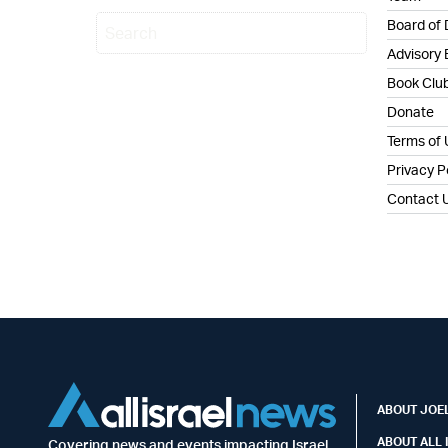
Board of 
Advisory
Book Clu
Donate
Terms of
Privacy P
Contact 
ABOUT JOEL
ABOUT ALL 
Covering news and events impacting Israel