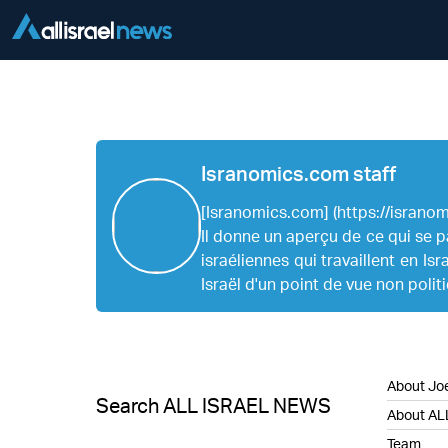
Isranomics.com staff
[Isranomics.com] (https://isranomi
Il donne un aperçu de ce qui se pa
israéliennes qui travaillent en I
Israël d'un point de vue non polit
About Joe
Search ALL ISRAEL NEWS
About AL
Team