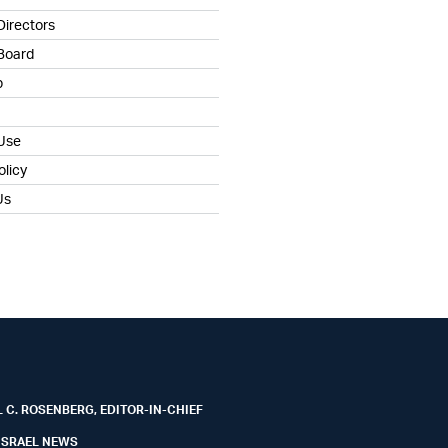
Directors
 Board
b
 Use
olicy
Us
 C. ROSENBERG, EDITOR-IN-CHIEF
ISRAEL NEWS