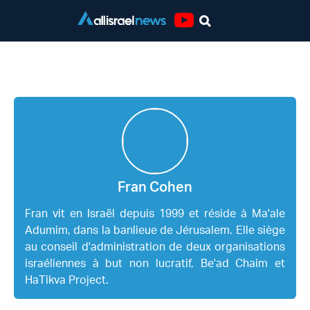
Youtube
Fran Cohen
Fran Cohen
Fran vit en Israël depuis 1999 et réside à Ma'ale
Adumim, dans la banlieue de Jérusalem. Elle siège
au conseil d'administration de deux organisations
israéliennes à but non lucratif, Be'ad Chaim et
HaTikva Project.