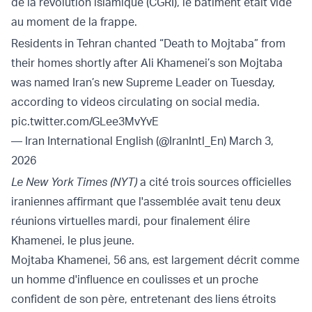
de la révolution islamique (CGRI), le bâtiment était vide
au moment de la frappe.
Residents in Tehran chanted “Death to Mojtaba” from
their homes shortly after Ali Khamenei’s son Mojtaba
was named Iran’s new Supreme Leader on Tuesday,
according to videos circulating on social media.
pic.twitter.com/GLee3MvYvE
— Iran International English (@IranIntl_En)
March 3,
2026
Le New York Times (NYT)
a cité trois sources officielles
iraniennes affirmant que l'assemblée avait tenu deux
réunions virtuelles mardi, pour finalement élire
Khamenei, le plus jeune.
Mojtaba Khamenei, 56 ans, est largement décrit comme
un homme d'influence en coulisses et un proche
confident de son père, entretenant des liens étroits