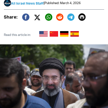
|
Published: March 4, 2026
All Israel News Staff
Print
Share:
Twitter (X)
Facebook
Whatsapp
Reddit
Telegram
Read this article in: