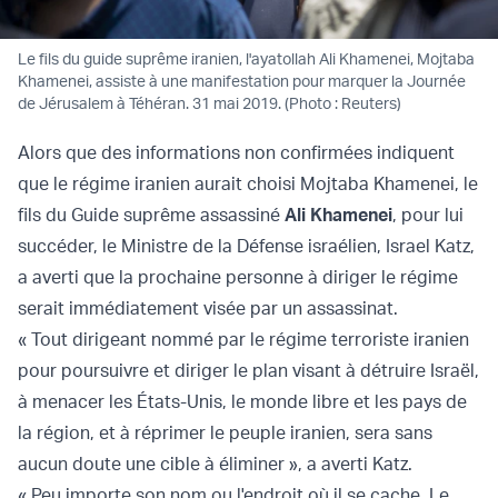
Le fils du guide suprême iranien, l'ayatollah Ali Khamenei, Mojtaba
Khamenei, assiste à une manifestation pour marquer la Journée
de Jérusalem à Téhéran. 31 mai 2019. (Photo : Reuters)
Alors que des informations non confirmées indiquent
que le régime iranien aurait choisi Mojtaba Khamenei, le
fils du Guide suprême assassiné
Ali Khamenei
, pour lui
succéder, le Ministre de la Défense israélien, Israel Katz,
a averti que la prochaine personne à diriger le régime
serait immédiatement visée par un assassinat.
« Tout dirigeant nommé par le régime terroriste iranien
pour poursuivre et diriger le plan visant à détruire Israël,
à menacer les États-Unis, le monde libre et les pays de
la région, et à réprimer le peuple iranien, sera sans
aucun doute une cible à éliminer », a averti Katz.
« Peu importe son nom ou l'endroit où il se cache. Le