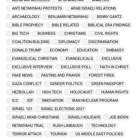
ANTI NETANYAHU PROTESTS
ARAB ISRAELI RELATIONS
ARCHAEOLOGY
BENJAMIN NETANYAHU
BENNY GANTZ
BIBLE PROPHECY
BIBLE RELATED
BIBLICAL ERA FINDINGS
BIG TECH
BUSINESS
CHRISTIANS
CIVIL RIGHTS
COALITION BUILDING
DIPLOMACY
DISCRIMINATION
DONALD TRUMP
ECONOMY
EDUCATION
EMBASSY
EVANGELICAL CHRISTIAN
EVANGELICALS
EXCLUSIVE
EXCLUSIVE INTERVIEW
EXCLUSIVE POLL
FAITH IN CHRIST
FAKE NEWS
FASTING AND PRAYER
FOREST FIRES
GAZA CONFLICT
GENDER POLITICS
GREEN PASSPORT
HEZBOLLAH
HIGH TECH
HOLOCAUST
HUMAN RIGHTS
ICC
IDF
INNOVATION
IRAN NUCLEAR PROGRAM
ISRAEL 101
ISRAEL ELECTIONS 2021
ISRAELI ARAB CHRISTIANS
ISRAELI HOLIDAYS
JOE BIDEN
NETANYAHU TRIAL
RUSH LIMBAUGH
TECHNOLOGY
TERROR ATTACK
TOURISM
US MIDDLE EAST POLICIES