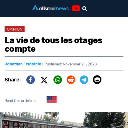
Youtube
OPINION
La vie de tous les otages
compte
|
Jonathan Feldstein
Published: November 21, 2023
Print
Share:
Twitter (X)
Facebook
Whatsapp
Reddit
Telegram
Read this article in: