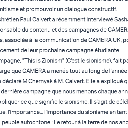
émitisme et promouvoir un dialogue constructif.
 chrétien Paul Calvert a récemment interviewé Sash
ponsable du contenu et des campagnes de CAMERA
es, associée à la communication de CAMERA UK, p
ncement de leur prochaine campagne étudiante.
pagne, "This is Zionism" (C'est le sionisme), fait p
s large que CAMERA a menée tout au long de l'année
 a déclaré M.Chernyak à M. Calvert. Elle a expliqué q
la dernière campagne que nous menons chaque ann
xpliquer ce que signifie le sionisme. Il s'agit de célé
e, l'importance... l'importance du sionisme en tant
euple autochtone : Le retour à la terre de nos anc