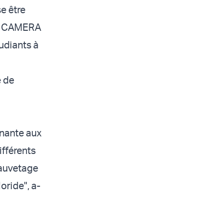
se être
ue CAMERA
udiants à
e de
nante aux
ifférents
sauvetage
oride", a-