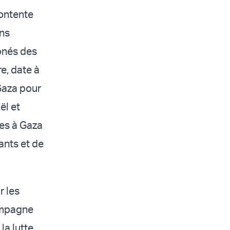
contente
ons
ronés des
e, date à
Gaza pour
ël et
es à Gaza
ants et de
r les
ampagne
la lutte