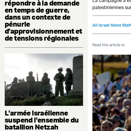
La campagne a été
répondre à la demande
palestiniennes su
en temps de guerre,
dans un contexte de
pénurie
All Israel News Staf
d'approvisionnement et
de tensions régionales
Read this article in:
L'armée israélienne
suspend l'ensemble du
bataillon Netzah