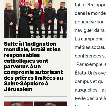
fait d'être app
dans le monde
poursuive son 
naviguer dans 
La campagne, a
Suite à l'indignation
médias sociau
mondiale, Israël et les
responsables
conférences su
catholiques sont
"Par exemple,
parvenus à un
compromis autorisant
États-Unis avec
des prières limitées au
campus et qui 
Saint-Sépulcre à
Jérusalem
auxquelles il a
t-elle déclaré à