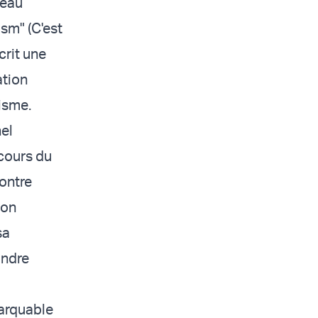
reau
sm" (C'est
crit une
ation
isme.
el
 cours du
contre
ion
sa
ondre
marquable