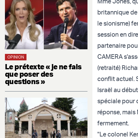
Mme Jones, qui
britannique de
le sionisme) f
session en dire
partenaire pou
CAMERA s'assoc
OPINION
Le prétexte « je ne fais
(retraité) Rich
que poser des
conflit actuel.
questions »
Israël au débu
spéciale pour 
réponse, mais
fermement.
"Le colonel Ke