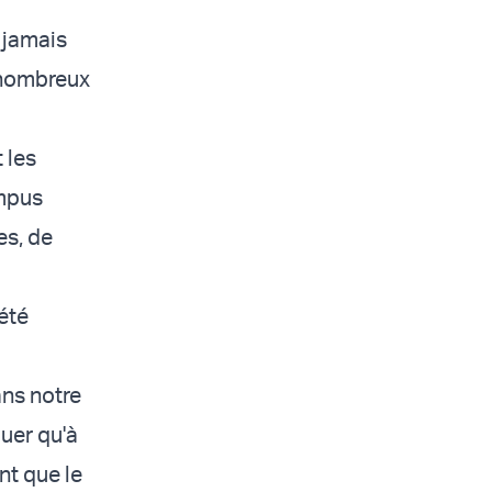
 jamais
 nombreux
 les
ampus
es, de
 été
ans notre
quer qu'à
nt que le