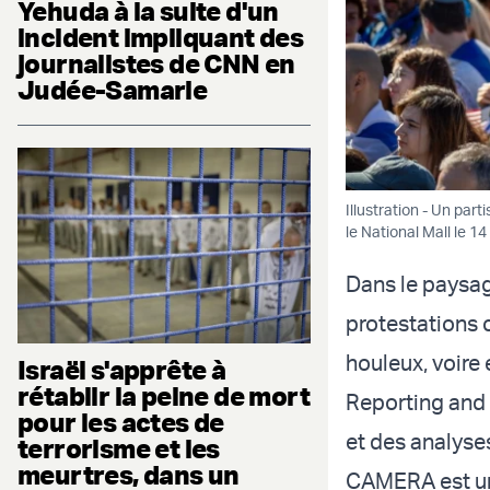
Yehuda à la suite d'un
incident impliquant des
journalistes de CNN en
Judée-Samarie
Illustration - Un part
le National Mall le 
Dans le paysag
protestations 
houleux, voire
Israël s'apprête à
rétablir la peine de mort
Reporting and 
pour les actes de
et des analyse
terrorisme et les
meurtres, dans un
CAMERA
est u