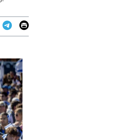
o-
Email
Print
app
dit
Telegram