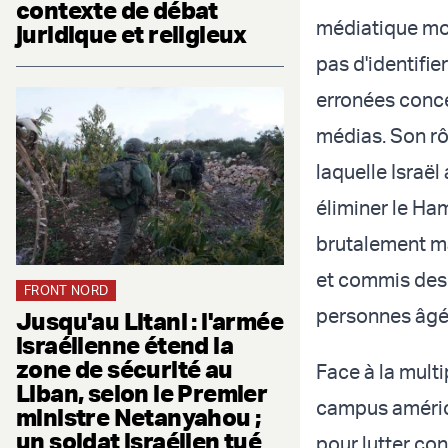
contexte de débat
médiatique mon
juridique et religieux
pas d'identifie
erronées conce
médias. Son rô
laquelle Israë
éliminer le Ham
brutalement m
et commis des 
FRONT NORD
personnes âgé
Jusqu'au Litani : l'armée
israélienne étend la
zone de sécurité au
Face à la mult
Liban, selon le Premier
campus améric
ministre Netanyahou ;
un soldat israélien tué
pour lutter con