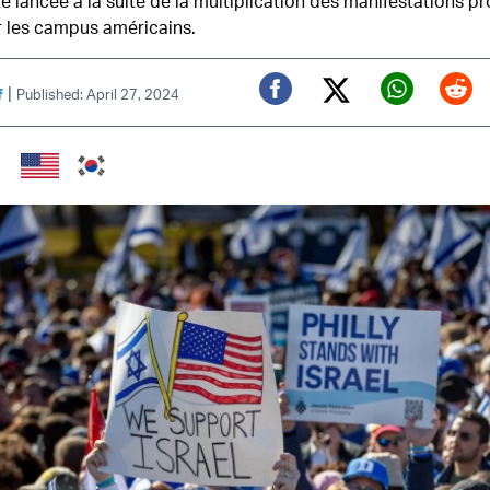
 lancée à la suite de la multiplication des manifestations pr
r les campus américains.
|
f
Published: April 27, 2024
Twitter (X)
Facebook
Whats
Red