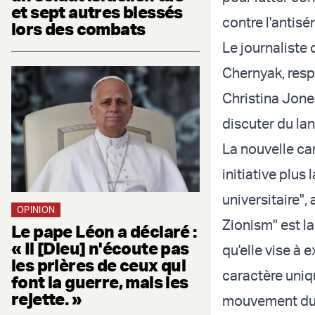
et sept autres blessés
contre l'antis
lors des combats
Le journaliste
Chernyak, res
Christina Jon
discuter du la
La nouvelle cam
initiative plu
universitaire",
OPINION
Zionism" est 
Le pape Léon a déclaré :
« Il [Dieu] n'écoute pas
qu'elle vise à e
les prières de ceux qui
caractère uniqu
font la guerre, mais les
rejette. »
mouvement du p