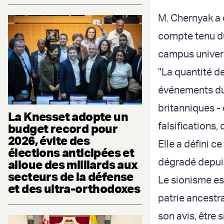
M. Chernyak a 
compte tenu du
campus univers
"La quantité d
événements du 
britanniques -
La Knesset adopte un
falsifications,
budget record pour
2026, évite des
Elle a défini c
élections anticipées et
dégradé depuis
alloue des milliards aux
secteurs de la défense
Le sionisme es
et des ultra-orthodoxes
patrie ancestral
son avis, être 