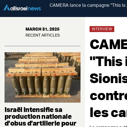
CAMERA lance la campagne "This is Zi
MARCH 31, 2026
INTERVIEW
RECENT ARTICLES
CAMER
"This 
Sioni
contr
les c
Israël intensifie sa
production nationale
d'obus d'artillerie pour