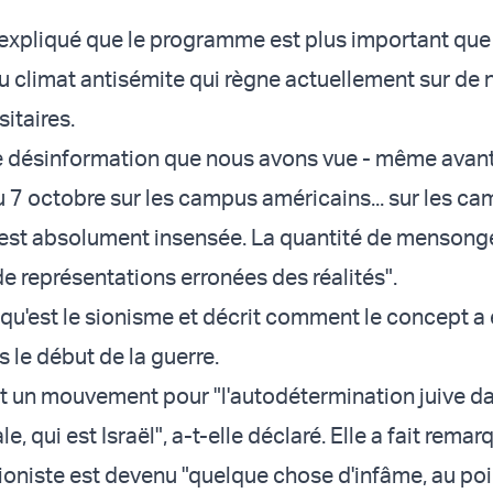
expliqué que le programme est plus important que
 climat antisémite qui règne actuellement sur de
itaires.
e désinformation que nous avons vue - même avant
7 octobre sur les campus américains... sur les c
 est absolument insensée. La quantité de mensong
 de représentations erronées des réalités".
e qu'est le sionisme et décrit comment le concept a
 le début de la guerre.
t un mouvement pour "l'autodétermination juive d
e, qui est Israël", a-t-elle déclaré. Elle a fait remar
sioniste est devenu "quelque chose d'infâme, au poi