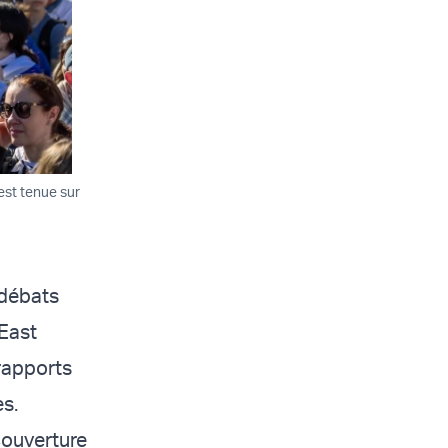
'est tenue sur
 débats
 East
rapports
es.
 couverture