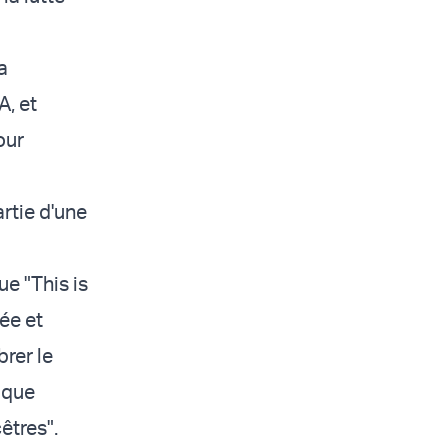
a
, et
our
artie d'une
ue "This is
ée et
brer le
 que
êtres".