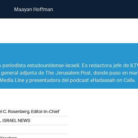
Maayan Hoffman
Maayan Hoffman
periodista estadounidense-israelí. Es redactora jefe de I
a general adjunta de The Jerusalem Post, donde puso en marc
Media Line y presentadora del podcast «Hadassah on Call».
l C. Rosenberg, Editor-In-Chief
L ISRAEL NEWS