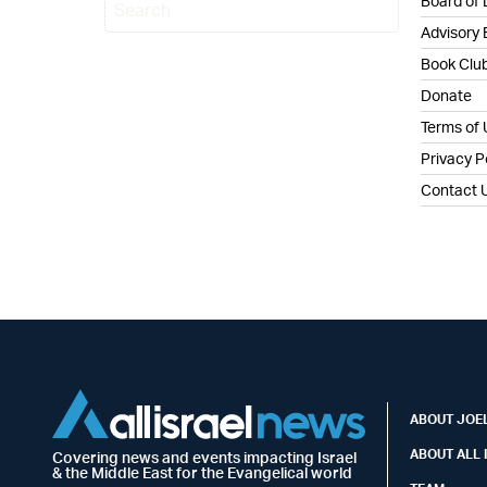
Board of 
Advisory
Book Clu
Donate
Terms of
Privacy P
Contact 
ABOUT JOEL
ABOUT ALL 
Covering news and events impacting Israel
& the Middle East for the Evangelical world