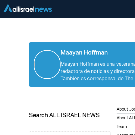
Maayan Hoffman
Maayan Hoffman es una veterana 
redactora de noticias y director
También es corresponsal de The 
About Joe
Search ALL ISRAEL NEWS
About AL
Team