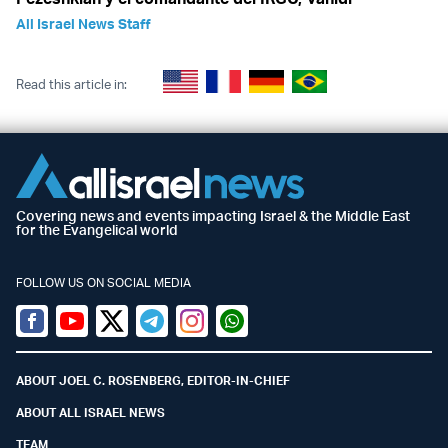
All Israel News Staff
Read this article in:
Covering news and events impacting Israel & the Middle East
for the Evangelical world
FOLLOW US ON SOCIAL MEDIA
Facebook
Youtube
Twitter (X)
Telegram
Instagram
Whatsapp
ABOUT JOEL C. ROSENBERG, EDITOR-IN-CHIEF
ABOUT ALL ISRAEL NEWS
TEAM