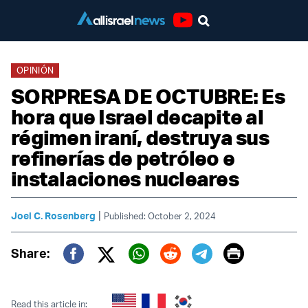
Youtube
OPINIÓN
SORPRESA DE OCTUBRE: Es
hora que Israel decapite al
régimen iraní, destruya sus
refinerías de petróleo e
instalaciones nucleares
|
Joel C. Rosenberg
Published: October 2, 2024
Print
Share:
Twitter (X)
Facebook
Whatsapp
Reddit
Telegram
Read this article in: