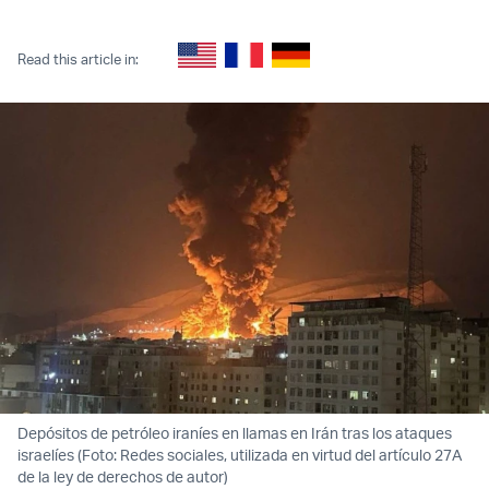
Twitter (X)
Facebook
Whatsapp
Reddit
Telegram
Read this article in:
Depósitos de petróleo iraníes en llamas en Irán tras los ataques
israelíes (Foto: Redes sociales, utilizada en virtud del artículo 27A
de la ley de derechos de autor)