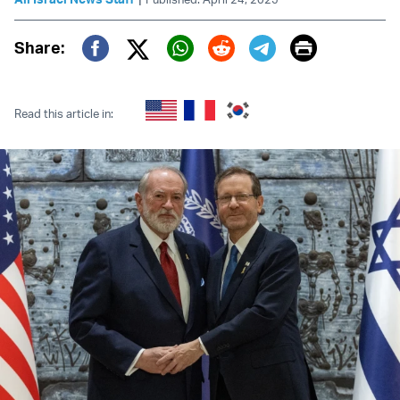
Print
Share:
Twitter (X)
Facebook
Whatsapp
Reddit
Telegram
Read this article in: