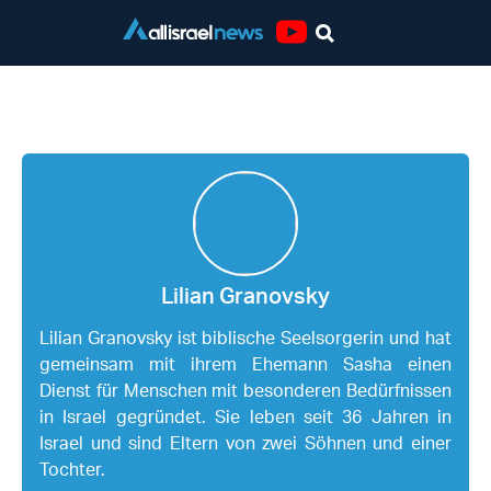
Youtube
Lilian Granovsky
Lilian Granovsky
Lilian Granovsky ist biblische Seelsorgerin und hat
gemeinsam mit ihrem Ehemann Sasha einen
Dienst für Menschen mit besonderen Bedürfnissen
in Israel gegründet. Sie leben seit 36 Jahren in
Israel und sind Eltern von zwei Söhnen und einer
Tochter.