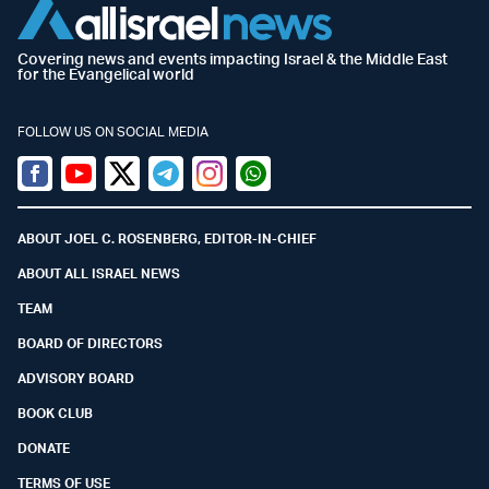
Covering news and events impacting Israel & the Middle East
for the Evangelical world
FOLLOW US ON SOCIAL MEDIA
Facebook
Youtube
Twitter (X)
Telegram
Instagram
Whatsapp
ABOUT JOEL C. ROSENBERG, EDITOR-IN-CHIEF
ABOUT ALL ISRAEL NEWS
TEAM
BOARD OF DIRECTORS
ADVISORY BOARD
BOOK CLUB
DONATE
TERMS OF USE