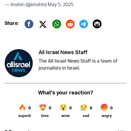
— Imshin (@imshin)
May 5, 2025
Print
Share:
Twitter (X)
Facebook
Whatsapp
Reddit
Telegram
All Israel News Staff
The All Israel News Staff is a team of
journalists in Israel.