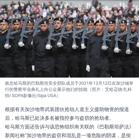
效忠哈马斯的巴勒斯坦安全部队成员于2021年12月12日在加沙城举
行的警察毕业典礼上向公众展示他们的技能（照片：艾哈迈德·扎科
特/ SOPA影像社/Sipa USA）
根据有关加沙地带武装团伙抢劫人道主义援助物资的报道
后，哈马斯已处决多名被指控参与盗窃的抢劫者。
哈马斯方面还告诉与该恐怖组织有关联的《巴勒斯坦萨法》
新闻社称“加沙地带的盗窃和混乱是一项危险的阴谋，是按