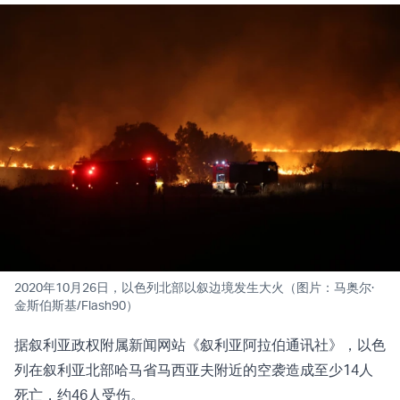
2020年10月26日，以色列北部以叙边境发生大火（图片：马奥尔·
金斯伯斯基/Flash90）
据叙利亚政权附属新闻网站《叙利亚阿拉伯通讯社》，以色
列在叙利亚北部哈马省马西亚夫附近的空袭造成至少14人
死亡，约46人受伤。